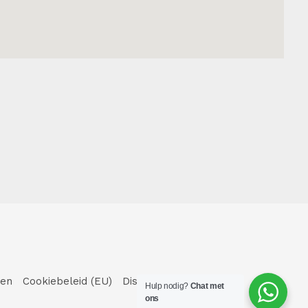
den
Cookiebeleid (EU)
Disclaimer
EN
Hulp nodig?
Chat met
ons