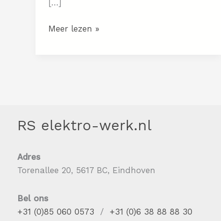
[…]
Zomer
Meer lezen »
&
elektra:
wat
je
moet
checken
tijdens
RS elektro-werk.nl
de
vakantie
Adres
Torenallee 20, 5617 BC, Eindhoven
Bel ons
+31 (0)85 060 0573
/
+31 (0)6 38 88 88 30