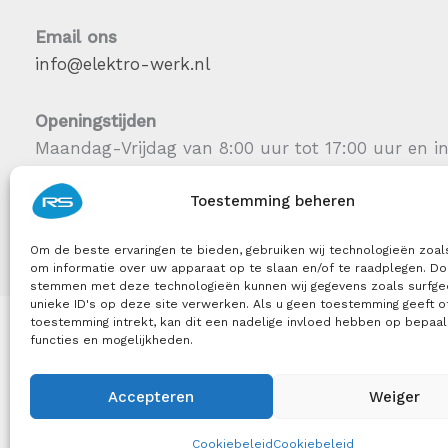
Email ons
info@elektro-werk.nl
Openingstijden
Maandag-Vrijdag van 8:00 uur tot 17:00 uur en i
Toestemming beheren
RS Installatie-groep B.V.
| RS Elektra Holding B.V.
Om de beste ervaringen te bieden, gebruiken wij technologieën zoal
om informatie over uw apparaat op te slaan en/of te raadplegen. Doo
stemmen met deze technologieën kunnen wij gegevens zoals surfge
unieke ID's op deze site verwerken. Als u geen toestemming geeft o
toestemming intrekt, kan dit een nadelige invloed hebben op bepaa
functies en mogelijkheden.
Accepteren
Weiger
Copyright© Powered by
Studio Elsendoorn Webdesign
Cookiebeleid
Cookiebeleid