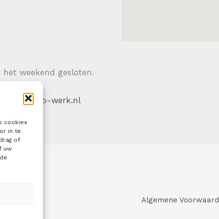
n het weekend gesloten.
 |
RS elektro-werk.nl
s cookies
r in te
drag of
f uw
lde
Algemene Voorwaar