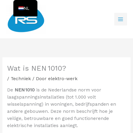
Ga
NL
naar
de
EN
inhoud
Wat is NEN 1010?
/
Techniek
/ Door
elektro-werk
De
NEN 1010
is de Nederlandse norm voor
laagspanningsinstallaties (tot 1.000 volt
wisselspanning) in woningen, bedrijfspanden en
andere gebouwen. Deze norm beschrijft hoe je
veilige, betrouwbare en goed functionerende
elektrische installaties aanlegt.